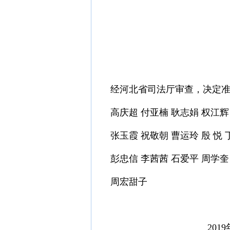
经河北省司法厅审查，决定
高庆超 付亚楠 耿志娟 权江辉
张玉霞 祝敬朝 曹运玲 殷 悦
彭忠信 李茜茜 石爱平 周学奎
周宏甜子
2019