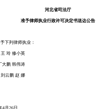
河北省司法厅
准予律师执业行政许可决定书送达公告
准予下列律师执业：
 王 玲 修小英
 丁大鹏 韩伟涛
 刘云鹏 赵 娜
年4月26日